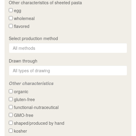
Other characteristics of sheeted pasta
egg
wholemeal
flavored
Select production method
Drawn through
Other characteristics
organic
gluten-free
functional-nutraceutical
GMO-free
shaped/produced by hand
kosher