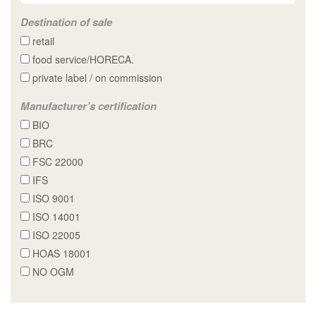
Destination of sale
retail
food service/HORECA.
private label / on commission
Manufacturer’s certification
BIO
BRC
FSC 22000
IFS
ISO 9001
ISO 14001
ISO 22005
HOAS 18001
NO OGM