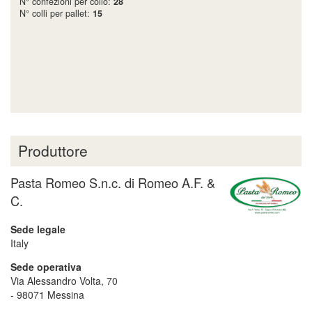
N° confezioni per collo:
28
N° colli per pallet:
15
Produttore
Pasta Romeo S.n.c. di Romeo A.F. &
C.
Sede legale
Italy
Sede operativa
Via Alessandro Volta, 70
-
98071
Messina