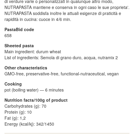
di verdure varie o personalizzati in qualunque altro modo,
NUTRAPASTA mantiene e conserva in ogni caso le sue proprieta'.
NUTRAPASTA soddisfa inoltre le attuali esigenze di praticità e
rapidità in cucina: cuoce in 4/6 min.
PastaBid code
658
Sheeted pasta
Main ingredient: durum wheat
List of ingredients: Semola di grano duro, acqua, nutramix 2
Other characteristics
GMO-free, preservative-free, functional-nutraceutical, vegan
Cooking
pot (boiling water)
—
6 minutes
Nutrition facts/100g of product
Carbohydrates (g): 70
Protein (g): 10
Fat (g): 1,2
Energy (kcal/kj): 342/1450