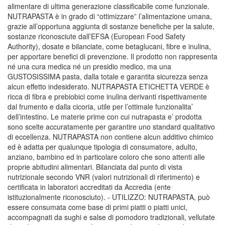
alimentare di ultima generazione classificabile come funzionale.
NUTRAPASTA è in grado di “ottimizzare” l’alimentazione umana,
grazie all’opportuna aggiunta di sostanze benefiche per la salute,
sostanze riconosciute dall’EFSA (European Food Safety
Authority), dosate e bilanciate, come betaglucani, fibre e inulina,
per apportare benefici di prevenzione. Il prodotto non rappresenta
né una cura medica né un presidio medico, ma una
GUSTOSISSIMA pasta, dalla totale e garantita sicurezza senza
alcun effetto indesiderato. NUTRAPASTA ETICHETTA VERDE è
ricca di fibra e prebiobici come inulina derivanti rispettivamente
dal frumento e dalla cicoria, utile per l’ottimale funzionalita’
dell’intestino. Le materie prime con cui nutrapasta e’ prodotta
sono scelte accuratamente per garantire uno standard qualitativo
di eccellenza. NUTRAPASTA non contiene alcun additivo chimico
ed è adatta per qualunque tipologia di consumatore, adulto,
anziano, bambino ed in particolare coloro che sono attenti alle
proprie abitudini alimentari. Bilanciata dal punto di vista
nutrizionale secondo VNR (valori nutrizionali di riferimento) e
certificata in laboratori accreditati da Accredia (ente
istituzionalmente riconosciuto). - UTILIZZO: NUTRAPASTA, può
essere consumata come base di primi piatti o piatti unici,
accompagnati da sughi e salse di pomodoro tradizionali, vellutate