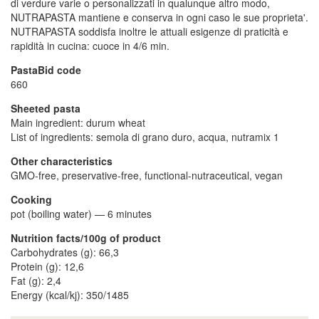
di verdure varie o personalizzati in qualunque altro modo,
NUTRAPASTA mantiene e conserva in ogni caso le sue proprieta'.
NUTRAPASTA soddisfa inoltre le attuali esigenze di praticità e
rapidità in cucina: cuoce in 4/6 min.
PastaBid code
660
Sheeted pasta
Main ingredient: durum wheat
List of ingredients: semola di grano duro, acqua, nutramix 1
Other characteristics
GMO-free, preservative-free, functional-nutraceutical, vegan
Cooking
pot (boiling water)
—
6 minutes
Nutrition facts/100g of product
Carbohydrates (g): 66,3
Protein (g): 12,6
Fat (g): 2,4
Energy (kcal/kj): 350/1485