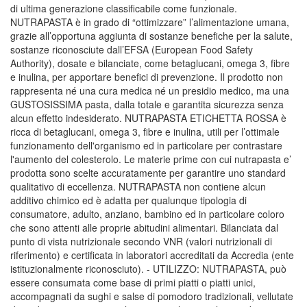
di ultima generazione classificabile come funzionale.
NUTRAPASTA è in grado di “ottimizzare” l’alimentazione umana,
grazie all’opportuna aggiunta di sostanze benefiche per la salute,
sostanze riconosciute dall’EFSA (European Food Safety
Authority), dosate e bilanciate, come betaglucani, omega 3, fibre
e inulina, per apportare benefici di prevenzione. Il prodotto non
rappresenta né una cura medica né un presidio medico, ma una
GUSTOSISSIMA pasta, dalla totale e garantita sicurezza senza
alcun effetto indesiderato. NUTRAPASTA ETICHETTA ROSSA è
ricca di betaglucani, omega 3, fibre e inulina, utili per l’ottimale
funzionamento dell'organismo ed in particolare per contrastare
l'aumento del colesterolo. Le materie prime con cui nutrapasta e’
prodotta sono scelte accuratamente per garantire uno standard
qualitativo di eccellenza. NUTRAPASTA non contiene alcun
additivo chimico ed è adatta per qualunque tipologia di
consumatore, adulto, anziano, bambino ed in particolare coloro
che sono attenti alle proprie abitudini alimentari. Bilanciata dal
punto di vista nutrizionale secondo VNR (valori nutrizionali di
riferimento) e certificata in laboratori accreditati da Accredia (ente
istituzionalmente riconosciuto). - UTILIZZO: NUTRAPASTA, può
essere consumata come base di primi piatti o piatti unici,
accompagnati da sughi e salse di pomodoro tradizionali, vellutate