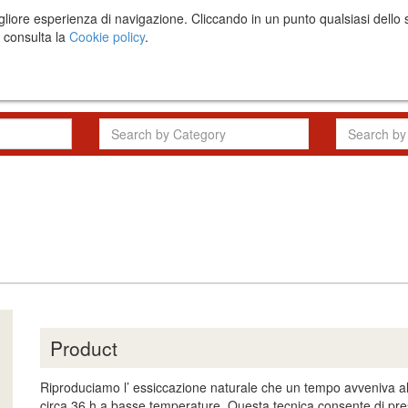
una migliore esperienza di navigazione. Cliccando in un punto qualsiasi 
i consulta la
Cookie policy
.
The project
RFP
Product
Riproduciamo l’ essiccazione naturale che un tempo avveniva alla
circa 36 h a basse temperature. Questa tecnica consente di preser