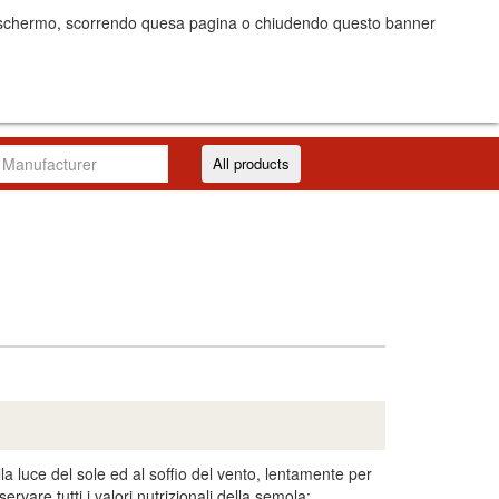
dello schermo, scorrendo quesa pagina o chiudendo questo banner
Costs
Log in/Register
IT
EN
All products
 luce del sole ed al soffio del vento, lentamente per
vare tutti i valori nutrizionali della semola: