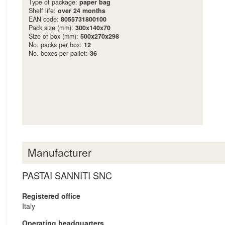
Type of package:
paper bag
Shelf life:
over 24 months
EAN code:
8055731800100
Pack size (mm):
300x140x70
Size of box (mm):
500x270x298
No. packs per box:
12
No. boxes per pallet:
36
Manufacturer
PASTAI SANNITI SNC
Registered office
Italy
Operating headquarters