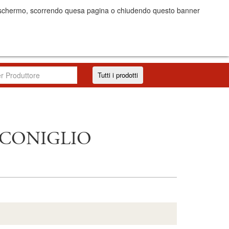
dello schermo, scorrendo quesa pagina o chiudendo questo banner
I costi
Accedi/Registrati
IT
EN
Tutti i prodotti
 CONIGLIO