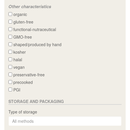
Other characteristics
organic
gluten-free
functional-nutraceutical
GMO-free
shaped/produced by hand
kosher
halal
vegan
preservative-free
precooked
PGI
STORAGE AND PACKAGING
Type of storage