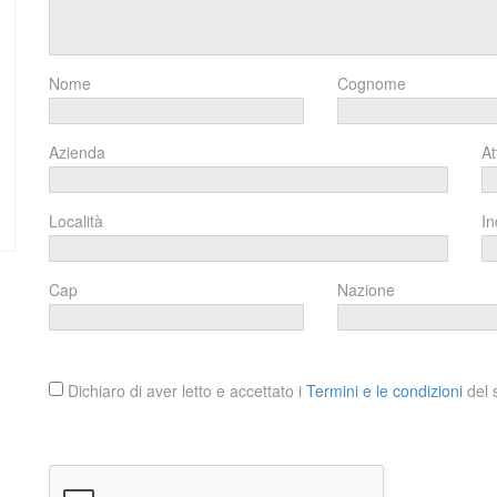
Nome
Cognome
Azienda
At
Località
In
Cap
Nazione
Dichiaro di aver letto e accettato i
Termini e le condizioni
del s