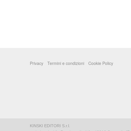
Privacy
Termini e condizioni
Cookie Policy
KINSKI EDITORI S.r.l.