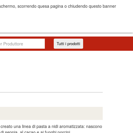
dello schermo, scorrendo quesa pagina o chiudendo questo banner
I costi
Accedi/Registrati
IT
EN
Tutti i prodotti
a creato una linea di pasta a nidi aromatizzata: nascono
o di seppia, al cacao e ai funghi porcini.