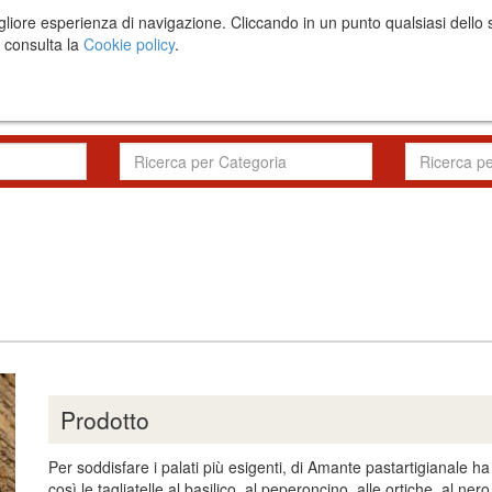
una migliore esperienza di navigazione. Cliccando in un punto qualsiasi 
i consulta la
Cookie policy
.
Il progetto
RFP
Prodotto
Per soddisfare i palati più esigenti, di Amante pastartigianale h
così le tagliatelle al basilico, al peperoncino, alle ortiche, al ner