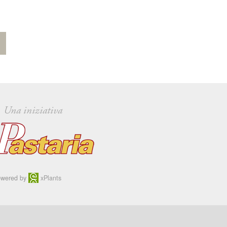
Una iniziativa
wered by
xPlants